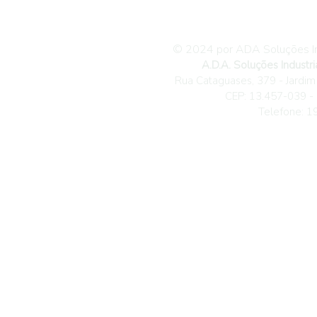
© 2024 por ADA Soluções Ind
A.D.A. Soluções Indus
tr
Rua Cataguases, 379 - Jardim
CEP: 13.457-039 -
Telefone: 1