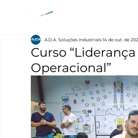
Início
Quem somos
Soluções
Estrut
A.D.A. Soluções Industriais
14 de out. de 20
Curso “Liderança
Operacional”